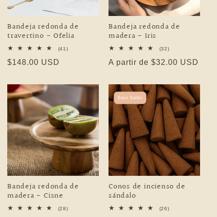
Bandeja redonda de
Bandeja redonda de
travertino - Ofelia
madera - Iris
41 reseñas totales
32 reseñas totales
(41)
(32)
Precio habitual
$148.00 USD
Precio habitual
A partir de $32.00 USD
Best Seller
Bandeja redonda de
Conos de incienso de
madera - Cisne
sándalo
28 reseñas totales
26 reseñas totales
(28)
(26)