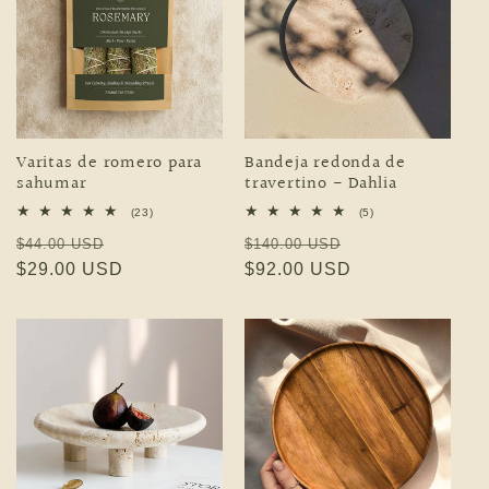
Varitas de romero para
Bandeja redonda de
sahumar
travertino - Dahlia
23 reseñas totales
5 reseñas totales
(23)
(5)
Precio habitual
Precio de oferta
Precio habitual
Precio de ofert
$44.00 USD
$140.00 USD
$29.00 USD
$92.00 USD