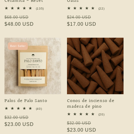
Cerámica - Resèt
Oasis
135 reseñas totales
22 reseñas totales
(135)
(22)
Precio habitual
Precio de oferta
Precio habitual
Precio de oferta
$68.00 USD
$24.00 USD
$48.00 USD
$17.00 USD
Best Seller
Palos de Palo Santo
Conos de incienso de
madera de pino
40 reseñas totales
(40)
20 reseñas totales
(20)
Precio habitual
Precio de oferta
$32.00 USD
Precio habitual
Precio de oferta
$32.00 USD
$23.00 USD
$23.00 USD