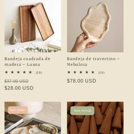
Bandeja cuadrada de
Bandeja de travertino -
madera - Luana
Nebulosa
19 reseñas totales
16 reseñas totales
(19)
(16)
Precio habitual
Precio de oferta
Precio habitual
$78.00 USD
$37.00 USD
$28.00 USD
Best Seller
New Arrival