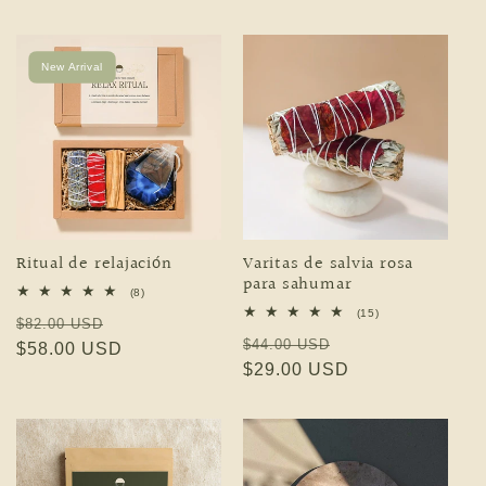
New Arrival
Ritual de relajación
Varitas de salvia rosa
para sahumar
8 reseñas totales
(8)
15 reseñas totales
(15)
Precio habitual
Precio de oferta
$82.00 USD
Precio habitual
Precio de oferta
$44.00 USD
$58.00 USD
$29.00 USD