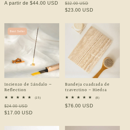
Precio habitual
A partir de $44.00 USD
Precio habitual
Precio de oferta
$32.00 USD
$23.00 USD
Best Seller
Incienso de Sándalo –
Bandeja cuadrada de
Reflection
travertino - Hiedra
15 reseñas totales
8 reseñas totales
(15)
(8)
Precio habitual
Precio de oferta
Precio habitual
$76.00 USD
$24.00 USD
$17.00 USD