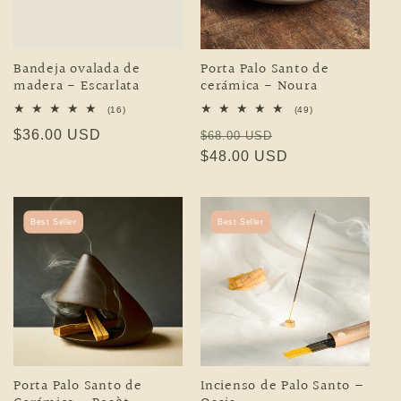
Bandeja ovalada de
Porta Palo Santo de
madera - Escarlata
cerámica - Noura
16 reseñas totales
49 reseñas totales
(16)
(49)
Precio habitual
$36.00 USD
Precio habitual
Precio de oferta
$68.00 USD
$48.00 USD
Best Seller
Best Seller
Porta Palo Santo de
Incienso de Palo Santo –