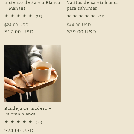
Incienso de Salvia Blanca
Varitas de salvia blanca
– Mañana
para sahumar
17 reseñas totales
31 reseñas totales
(17)
(31)
Precio habitual
Precio de oferta
Precio habitual
Precio de oferta
$24.00 USD
$44.00 USD
$17.00 USD
$29.00 USD
Bandeja de madera -
Paloma blanca
58 reseñas totales
(58)
Precio habitual
$24.00 USD