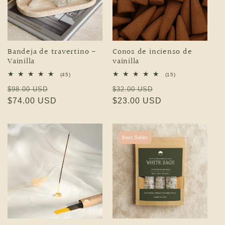
Bandeja de travertino -
Conos de incienso de
Vainilla
vainilla
45 reseñas totales
15 reseñas totales
(45)
(15)
Precio habitual
Precio de oferta
Precio habitual
Precio de oferta
$98.00 USD
$32.00 USD
$74.00 USD
$23.00 USD
Best Seller