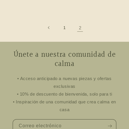
1
2
Únete a nuestra comunidad de
calma
• Acceso anticipado a nuevas piezas y ofertas
exclusivas
• 10% de descuento de bienvenida, solo para ti
• Inspiración de una comunidad que crea calma en
casa
Correo electrónico